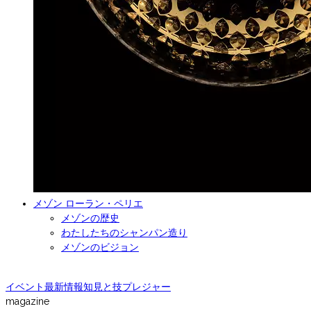
メゾン ローラン・ペリエ
メゾンの歴史
わたしたちのシャンパン造り
メゾンのビジョン
イベント
最新情報
知見と技
プレジャー
magazine