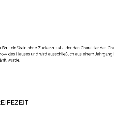
Ultra Brut ein Wein ohne Zuckerzusatz, der den Charakter des
w-how des Hauses und wird ausschließlich aus einem Jahrgang 
ählt wurde.
Ultra Brut ein Wein ohne Zuckerzusatz, der den Charakter des
w-how des Hauses und wird ausschließlich aus einem Jahrgang 
ählt wurde.
EIFEZEIT