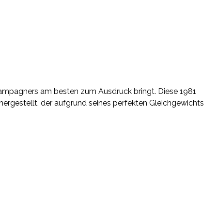
 Champagners am besten zum Ausdruck bringt. Diese 1981
hergestellt, der aufgrund seines perfekten Gleichgewichts
 Champagners am besten zum Ausdruck bringt. Diese 1981
hergestellt, der aufgrund seines perfekten Gleichgewichts