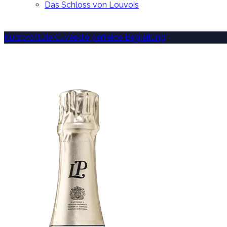
Das Schloss von Louvois
Kurzprofil
Die Cuvée
die perfekte Begleitung
ULTRA BRUT
IN SEINER REINS