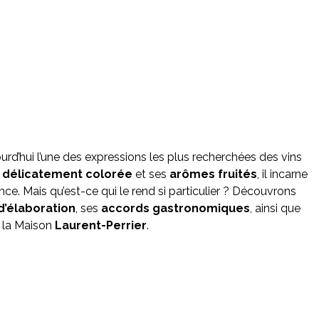
urd’hui l’une des expressions les plus recherchées des vins
 délicatement colorée
et ses
arômes fruités
, il incarne
ce. Mais qu’est-ce qui le rend si particulier ? Découvrons
d’élaboration
, ses
accords gastronomiques
, ainsi que
 la Maison
Laurent-Perrier
.