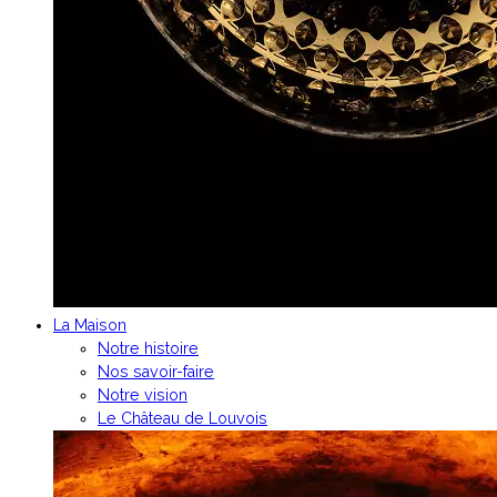
La Maison
Notre histoire
Nos savoir-faire
Notre vision
Le Château de Louvois