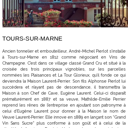
TOURS-SUR-MARNE
Ancien tonnelier et embouteilleur, André-Michel Pierlot s’installe
à Tours-sur-Marne en 1812 comme négociant en Vins de
Champagne. C’est dans ce village classé Grand Cru et situé à la
croisée des trois principaux vignobles, sur les parcelles
nommées les Plaisances et La Tour Glorieux, qu’il fonde ce qui
deviendra la Maison Laurent‑Perrier. Son fils Alphonse Pierlot lui
succèdera et n’ayant pas de descendance, il transmettra la
Maison à son Chef de Cave, Eugène Laurent. Celui-ci disparaît
prématurément en 1887 et sa veuve, Mathilde-Emilie Perrier
reprend les rênes de l’entreprise en ajoutant son patronyme à
celui d’Eugène Laurent pour donner à la Maison le nom de
Veuve Laurent‑Perrier. Elle innove en 1889 en lançant son “Grand
Vin Sans Sucre” plus conforme à son goût et à celui de la