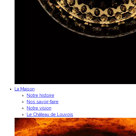
La Maison
Notre histoire
Nos savoir-faire
Notre vision
Le Château de Louvois