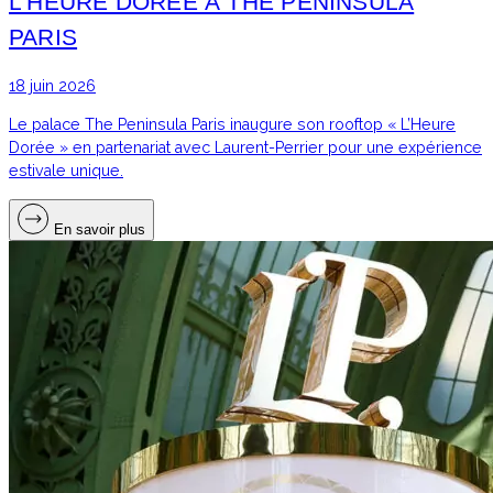
L’HEURE DORÉE À THE PENINSULA
PARIS
18 juin 2026
Le palace The Peninsula Paris inaugure son rooftop « L’Heure
Dorée » en partenariat avec Laurent-Perrier pour une expérience
estivale unique.
En savoir plus