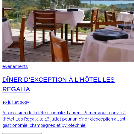
événements
DÎNER D’EXCEPTION À L’HÔTEL LES
REGALIA
10 juillet 2025
A l’occasion de la fête nationale, Laurent-Perrier vous convie à
l’hôtel Les Regalia le 16 juillet pour un dîner d’exception alliant
gastronomie, champagnes et pyrotechnie.