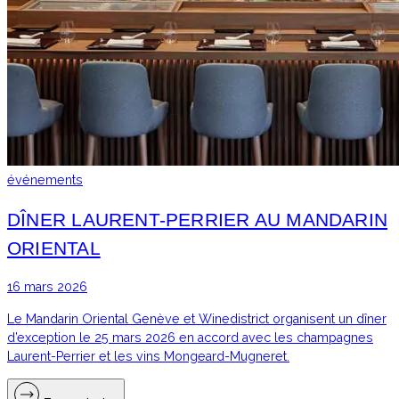
événements
DÎNER LAURENT-PERRIER AU MANDARIN
ORIENTAL
16 mars 2026
Le Mandarin Oriental Genève et Winedistrict organisent un dîner
d’exception le 25 mars 2026 en accord avec les champagnes
Laurent-Perrier et les vins Mongeard-Mugneret.