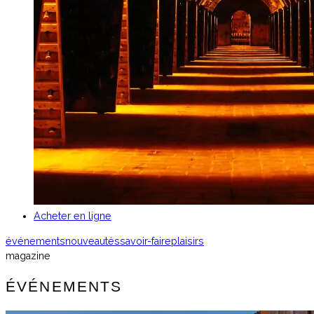
Acheter en ligne
événements
nouveautés
savoir-faire
plaisirs
magazine
ÉVÉNEMENTS