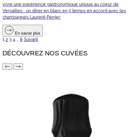
vivre une expérience gastronomique unique au coeur de
Versailles : un dîner en blanc en 5 temps en accord avec les
champagnes Laurent-Perrier.
En savoir plus
1
2
3
4
…
8
Suivant
PAGINATION
DES
DÉCOUVREZ NOS CUVÉES
PUBLICATIONS