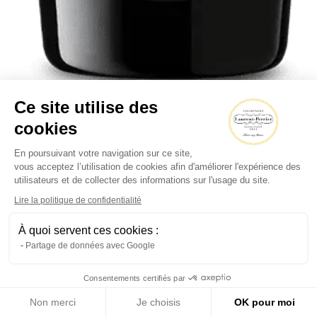
Ce site utilise des
cookies
Grand Siècle
En poursuivant votre navigation sur ce site,
vous acceptez l’utilisation de cookies afin d'améliorer l'expérience des
utilisateurs et de collecter des informations sur l'usage du site.
Lire la politique de confidentialité
À quoi servent ces cookies :
Partage de données avec Google
Consentements certifiés par
Non merci
Je choisis
OK pour moi