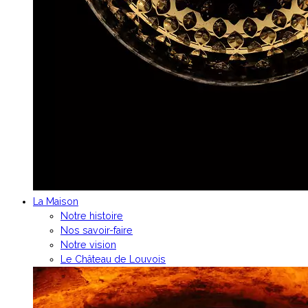
La Maison
Notre histoire
Nos savoir-faire
Notre vision
Le Château de Louvois