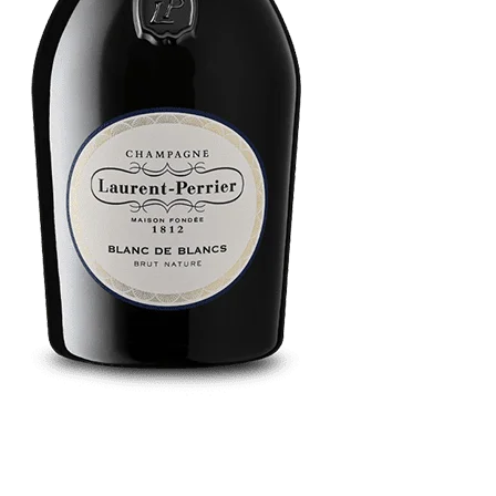
Grâce à sa parfaite maîtrise de la vinification du Chardonnay,
cépage rare et exigeant, Laurent‑Perrier offre le premier
champagne 100% Chardonnay sans sucre ajouté. Issu d’une