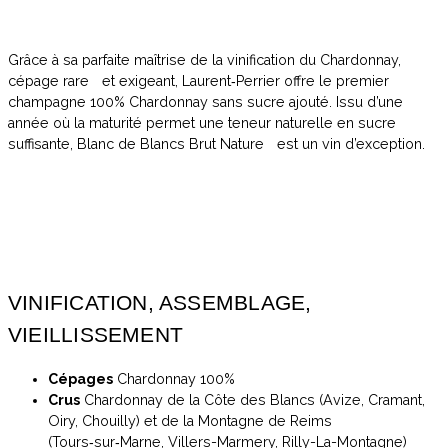
année où la maturité permet une teneur naturelle en sucre
suffisante, Blanc de Blancs Brut Nature est un vin d’exception.
Grâce à sa parfaite maîtrise de la vinification du Chardonnay,
cépage rare et exigeant, Laurent‑Perrier offre le premier
champagne 100% Chardonnay sans sucre ajouté. Issu d’une
année où la maturité permet une teneur naturelle en sucre
suffisante, Blanc de Blancs Brut Nature est un vin d’exception.
VINIFICATION, ASSEMBLAGE,
VIEILLISSEMENT
Cépages
Chardonnay 100%
Crus
Chardonnay de la Côte des Blancs (Avize, Cramant,
Oiry, Chouilly) et de la Montagne de Reims
(Tours‑sur‑Marne, Villers-Marmery, Rilly-La-Montagne)