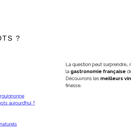
OTS ?
La question peut surprendre… mai
la
gastronomie française
de
Découvrons les
meilleurs vi
finesse.
ourguignonne
ts aujourd’hui ?
naturels