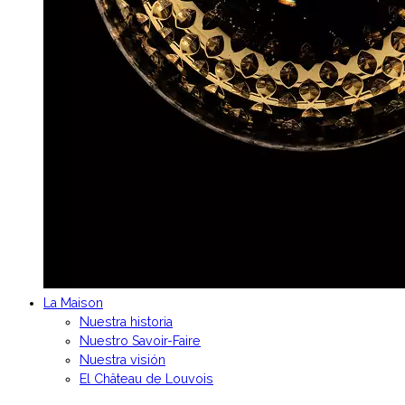
La Maison
Nuestra historia
Nuestro Savoir-Faire
Nuestra visión
El Château de Louvois