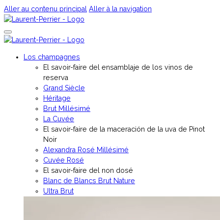
Aller au contenu principal
Aller à la navigation
Los champagnes
El savoir-faire del ensamblaje de los vinos de
reserva
Grand Siècle
Héritage
Brut Millésimé
La Cuvée
El savoir-faire de la maceración de la uva de Pinot
Noir
Alexandra Rosé Millésimé
Cuvée Rosé
El savoir-faire del non dosé
Blanc de Blancs Brut Nature
Ultra Brut