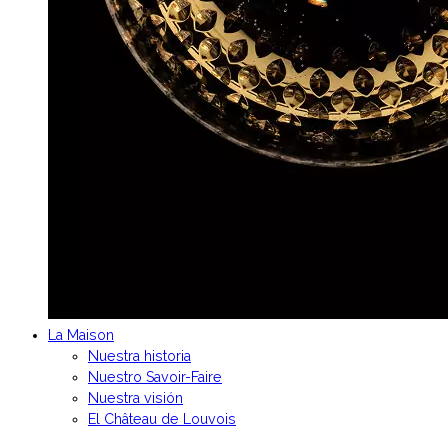
La Maison
Nuestra historia
Nuestro Savoir-Faire
Nuestra visión
El Château de Louvois