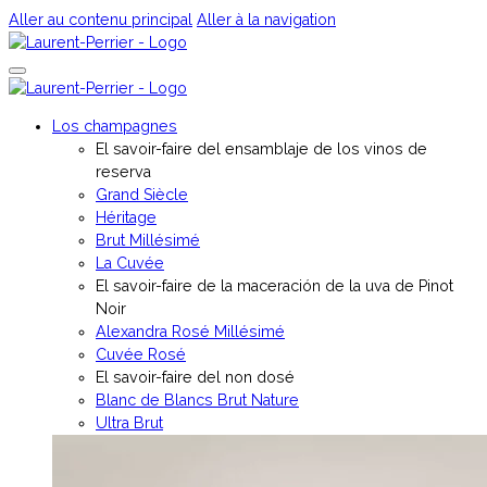
Aller au contenu principal
Aller à la navigation
Los champagnes
El savoir-faire del ensamblaje de los vinos de
reserva
Grand Siècle
Héritage
Brut Millésimé
La Cuvée
El savoir-faire de la maceración de la uva de Pinot
Noir
Alexandra Rosé Millésimé
Cuvée Rosé
El savoir-faire del non dosé
Blanc de Blancs Brut Nature
Ultra Brut