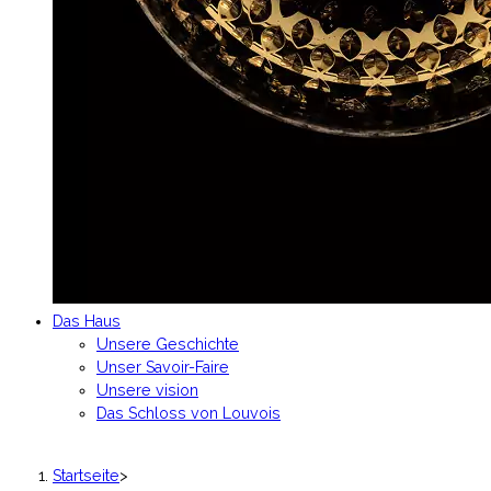
Das Haus
Unsere Geschichte
Unser Savoir-Faire
Unsere vision
Das Schloss von Louvois
Startseite
>