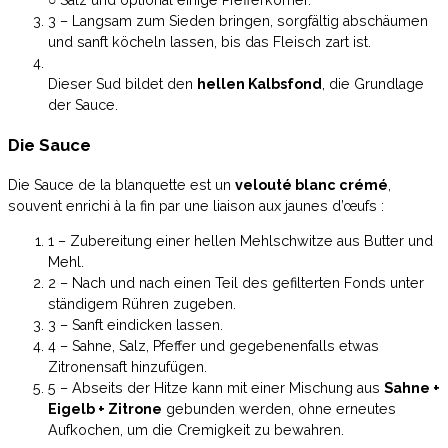
○ Salz und optional einige Pfefferkörner.
3 – Langsam zum Sieden bringen, sorgfältig abschäumen
und sanft köcheln lassen, bis das Fleisch zart ist.
Dieser Sud bildet den
hellen Kalbsfond
, die Grundlage
der Sauce.
Die Sauce
Die Sauce de la blanquette est un
velouté blanc crémé
,
souvent enrichi à la fin par une liaison aux jaunes d’œufs :
1 – Zubereitung einer hellen Mehlschwitze aus Butter und
Mehl.
2 – Nach und nach einen Teil des gefilterten Fonds unter
ständigem Rühren zugeben.
3 – Sanft eindicken lassen.
4 – Sahne, Salz, Pfeffer und gegebenenfalls etwas
Zitronensaft hinzufügen.
5 – Abseits der Hitze kann mit einer Mischung aus
Sahne +
Eigelb + Zitrone
gebunden werden, ohne erneutes
Aufkochen, um die Cremigkeit zu bewahren.