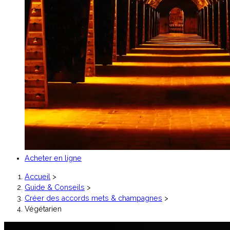
Acheter en ligne
Accueil
>
Guide & Conseils
>
Créer des accords mets & champagnes
>
Végétarien