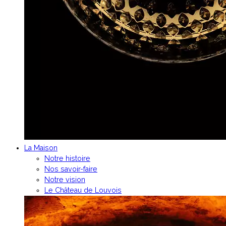
La Maison
Notre histoire
Nos savoir-faire
Notre vision
Le Château de Louvois