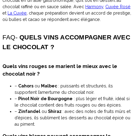
chocolat en un allié gastronomique, qu’il soit en dessert au
chocolat raffiné ou en sauce salée. Avec
Harmony
,
Cuvée Rosé
et
La Cuvée
, chaque préparation devient un accord de prestige,
où bulles et cacao se répondent avec élégance.
FAQ-
QUELS VINS ACCOMPAGNER AVEC
LE CHOCOLAT ?
Quels vins rouges se marient le mieux avec le
chocolat noir ?
–
Cahors
ou
Malbec
: puissants et structurés, ils
supportent l’amertume du chocolat noir.
–
Pinot Noir
de Bourgogne
: plus léger et fruité, idéal si
le chocolat contient des fruits rouges ou des épices.
–
Zinfandel
ou
Shiraz
: avec des notes de fruits mûrs et
d’épices, ils subliment les desserts au chocolat épicé ou
au piment.