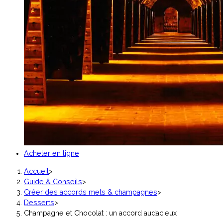
Acheter en ligne
Accueil
>
Guide & Conseils
>
Créer des accords mets & champagnes
>
Desserts
>
Champagne et Chocolat : un accord audacieux