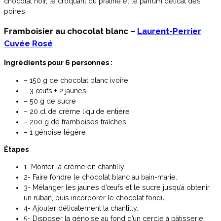
chocolat noir, le croquant du praliné et le parfum délicat des
poires.
Framboisier au chocolat blanc –
Laurent-Perrier
Cuvée Rosé
Ingrédients pour 6 personnes :
– 150 g de chocolat blanc ivoire
– 3 œufs + 2 jaunes
– 50 g de sucre
– 20 cl de crème liquide entière
– 200 g de framboises fraîches
– 1 génoise légère
Étapes
1-
Monter la crème en chantilly.
2- Faire fondre le chocolat blanc au bain-marie.
3- Mélanger les jaunes d’œufs et le sucre jusqu’à obtenir
un ruban, puis incorporer le chocolat fondu.
4- Ajouter délicatement la chantilly.
5- Disposer la génoise au fond d’un cercle à pâtisserie,