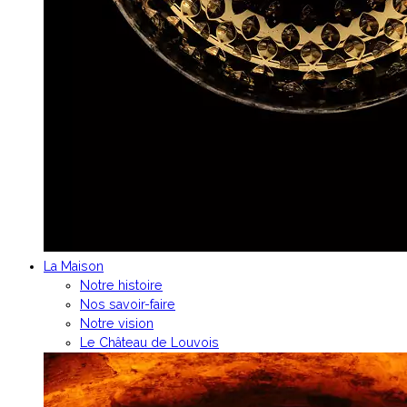
La Maison
Notre histoire
Nos savoir-faire
Notre vision
Le Château de Louvois