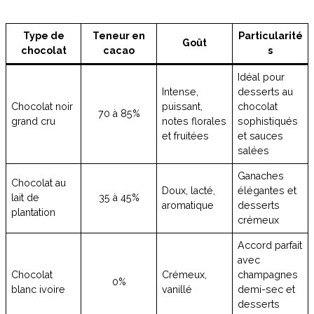
Type de
Teneur en
Particularité
Goût
chocolat
cacao
s
Idéal pour
Intense,
desserts au
Chocolat noir
puissant,
chocolat
70 à 85%
grand cru
notes florales
sophistiqués
et fruitées
et sauces
salées
Ganaches
Chocolat au
Doux, lacté,
élégantes et
lait de
35 à 45%
aromatique
desserts
plantation
crémeux
Accord parfait
avec
Chocolat
Crémeux,
champagnes
0%
blanc ivoire
vanillé
demi-sec et
desserts