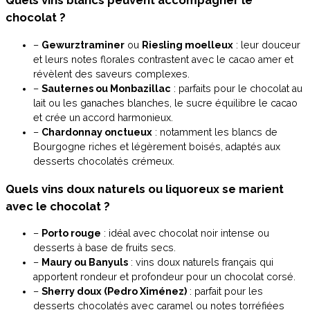
Quels vins blancs peuvent accompagner le
chocolat ?
–
Gewurztraminer
ou
Riesling moelleux
: leur douceur
et leurs notes florales contrastent avec le cacao amer et
révèlent des saveurs complexes.
–
Sauternes ou Monbazillac
: parfaits pour le chocolat au
lait ou les ganaches blanches, le sucre équilibre le cacao
et crée un accord harmonieux.
–
Chardonnay onctueux
: notamment les blancs de
Bourgogne riches et légèrement boisés, adaptés aux
desserts chocolatés crémeux.
Quels vins doux naturels ou liquoreux se marient
avec le chocolat ?
–
Porto rouge
: idéal avec chocolat noir intense ou
desserts à base de fruits secs.
–
Maury ou Banyuls
: vins doux naturels français qui
apportent rondeur et profondeur pour un chocolat corsé.
–
Sherry doux (Pedro Ximénez)
: parfait pour les
desserts chocolatés avec caramel ou notes torréfiées