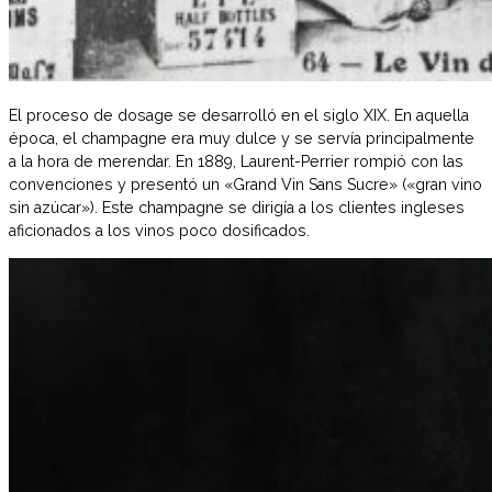
El proceso de dosage se desarrolló en el siglo XIX. En aquella
época, el champagne era muy dulce y se servía principalmente
a la hora de merendar. En 1889, Laurent-Perrier rompió con las
convenciones y presentó un «Grand Vin Sans Sucre» («gran vino
sin azúcar»). Este champagne se dirigía a los clientes ingleses
aficionados a los vinos poco dosificados.