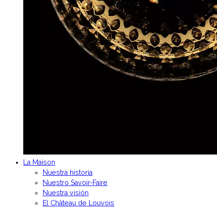
La Maison
Nuestra historia
Nuestro Savoir-Faire
Nuestra visión
El Château de Louvois