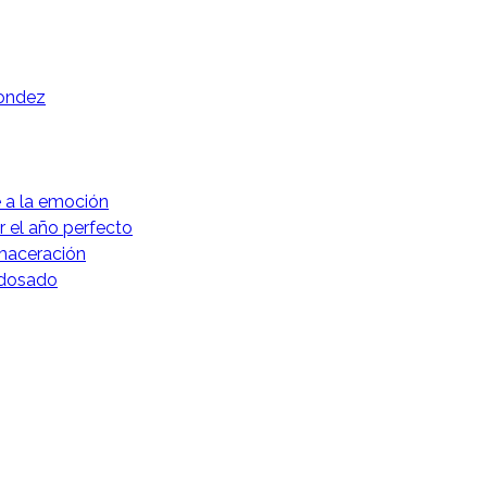
dondez
e a la emoción
r el año perfecto
 maceración
-dosado