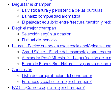
Degustar el champán
La vista: finura y persistencia de las burbujas
La nariz: complejidad aromática
El paladar: equilibrio entre frescura, tensión y re
Elegir el mejor champán
Selección según la ocasión
El ritual del servicio
Laurent-Perrier: cuando la excelencia enológica se un
Grand Siècle – El arte del ensamblaje para recrea
Alexandra Rosé Millésimé – La perfección de la
Blanc de Blancs Brut Nature – La pureza del no
Conclusión
Lista de comprobación del conocedor
Entonces, ¿cuál es el mejor champán?
FAQ – ¿Cómo elegir el mejor champán?