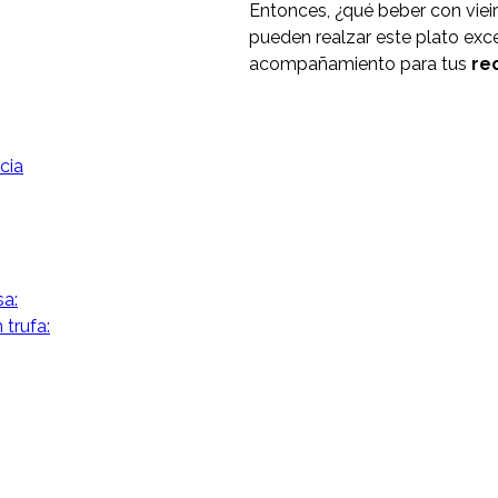
Entonces, ¿qué beber con vie
pueden realzar este plato exc
acompañamiento para tus
re
cia
sa:
trufa: