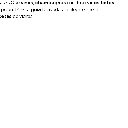
iras? ¿Qué
vinos
,
champagnes
o incluso
vinos tintos
epcional? Esta
guía
te ayudará a elegir el mejor
cetas
de vieiras.