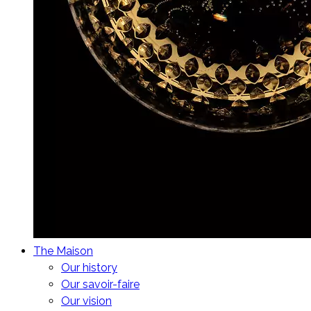
The Maison
Our history
Our savoir-faire
Our vision