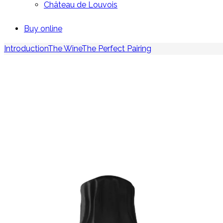
Château de Louvois
Buy online
Introduction
The Wine
The Perfect Pairing
GRAND SIÈCLE
ITERATION Nº23 IN MAGNUM
3 exceptional years: 2006 (65%), 2004 (20%), 2002 (15
58% Chardonnay, 42% Pinot Noir from 11 Grands Crus
Aged for 14 years on the lees for the magnum format