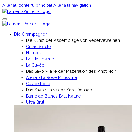
Aller au contenu principal
Aller à la navigation
Die Champagner
Die Kunst der Assemblage von Reserveweinen
Grand Siècle
Héritage
Brut Millésimé
La Cuvée
Das Savoir-Faire der Mazeration des Pinot Noir
Alexandra Rosé Millésimé
Cuvée Rosé
Das Savoir-Faire der Zero Dosage
Blanc de Blancs Brut Nature
Ultra Brut