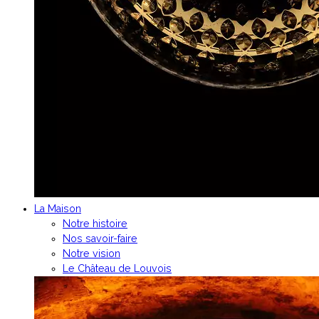
La Maison
Notre histoire
Nos savoir-faire
Notre vision
Le Château de Louvois