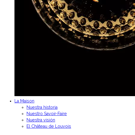
La Maison
Nuestra historia
Nuestro Savoir-Faire
Nuestra visión
El Château de Louvois