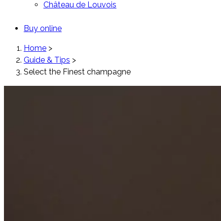
Château de Louvois
Buy online
Home
>
Guide & Tips
>
Select the Finest champagne