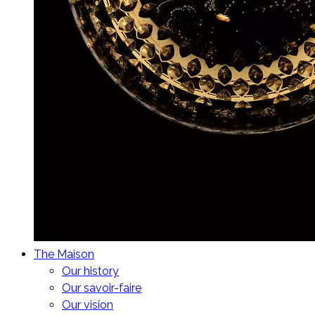
The Maison
Our history
Our savoir-faire
Our vision