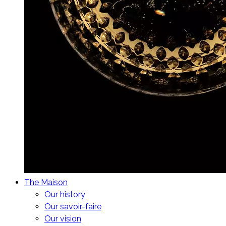
The Maison
Our history
Our savoir-faire
Our vision