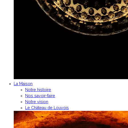
La Maison
Notre histoire
Nos savoir-faire
Notre vision
Le Château de Louvois