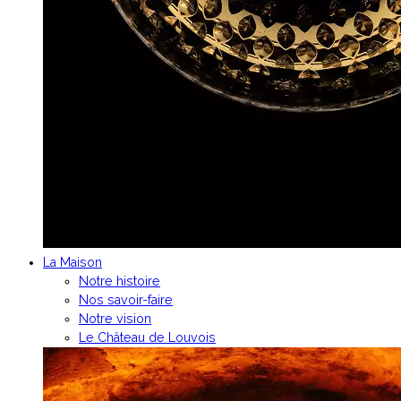
La Maison
Notre histoire
Nos savoir-faire
Notre vision
Le Château de Louvois