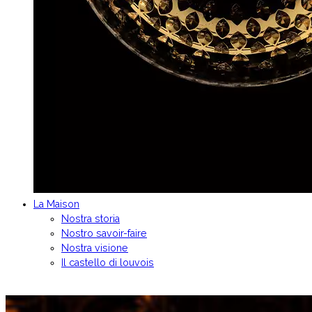
La Maison
Nostra storia
Nostro savoir-faire
Nostra visione
Il castello di louvois