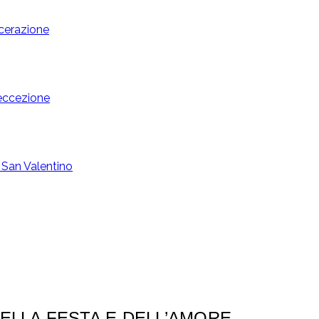
cerazione
eccezione
 San Valentino
DELLA FESTA E DELL’AMORE