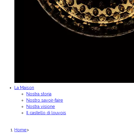
La Maison
Nostra storia
Nostro savoir-faire
Nostra visione
Il castello di louvois
Home
>